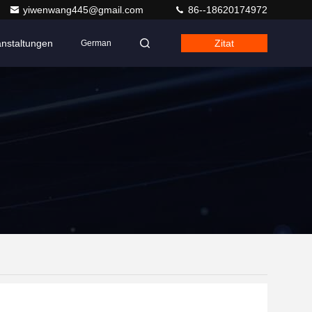
yiwenwang445@gmail.com
86--18620174972
anstaltungen
Zitat
German