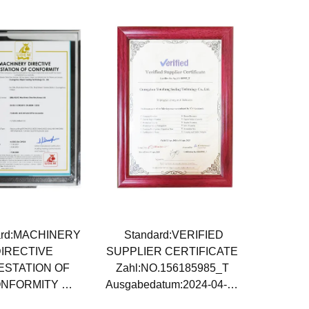
ard:MACHINERY
Standard:VERIFIED
IRECTIVE
SUPPLIER CERTIFICATE
ESTATION OF
Zahl:NO.156185985_T
NFORMITY
Ausgabedatum:2024-04-01
CF23GZS08A01CE
Verfallsdatum:2025-04-01