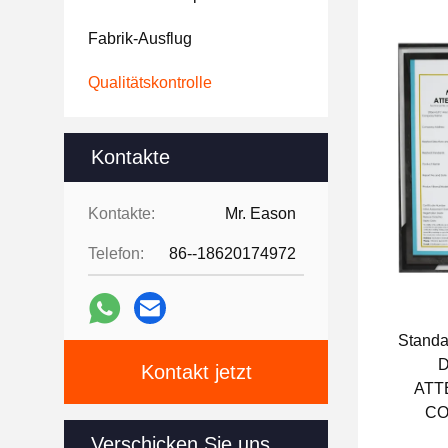
Fabrik-Ausflug
Qualitätskontrolle
Kontakte
Kontakte:
Mr. Eason
Telefon:
86--18620174972
Stand
D
Kontakt jetzt
ATT
CO
Zahl:T
Verschicken Sie uns