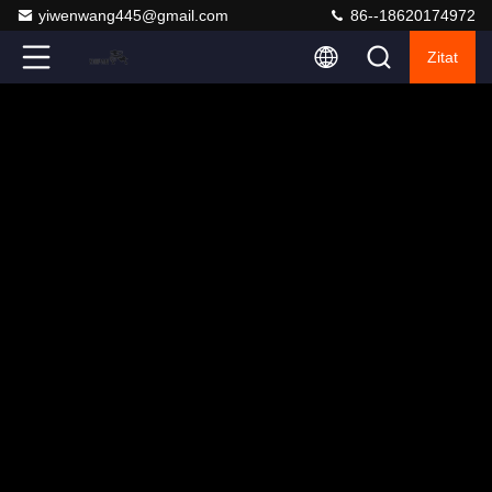
yiwenwang445@gmail.com
86--18620174972
Zitat