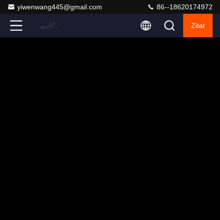
yiwenwang445@gmail.com
86--18620174972
Zitat