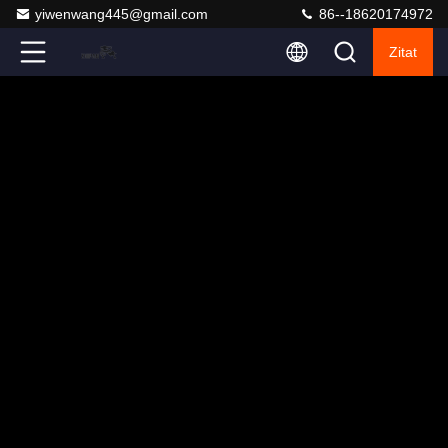
yiwenwang445@gmail.com
86--18620174972
Zitat