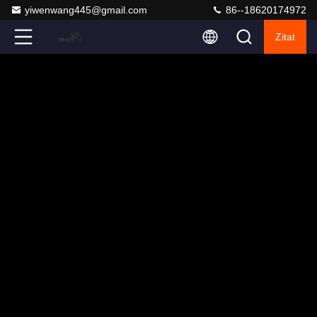
yiwenwang445@gmail.com
86--18620174972
Zitat