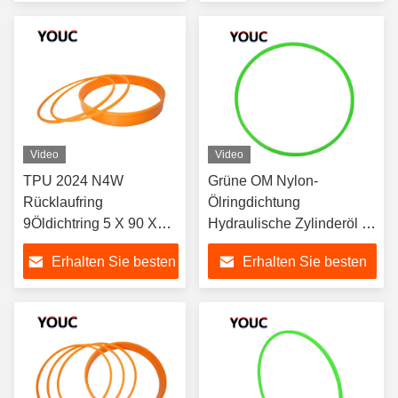
Preis
Preis
Video
Video
TPU 2024 N4W
Grüne OM Nylon-
Rücklaufring
Ölringdichtung
9Öldichtring 5 X 90 X
Hydraulische Zylinderöl O-
2.5
Ringdichtungen zur
Erhalten Sie besten
Erhalten Sie besten
Maschinenreparatur
Preis
Preis