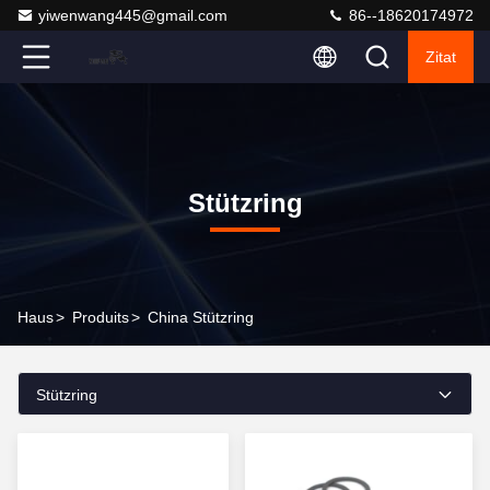
yiwenwang445@gmail.com
86--18620174972
Zitat
Stützring
Haus
>
Produits
>
China Stützring
Stützring