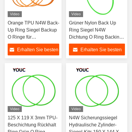
Video
Video
Orange TPU N4W Back-
Grüner Nylon Back Up
Up Ring Siegel Backup
Ring Siegel N4W
O Ringe für
Dichtung O Ring Backing
Hydraulikzylinder
Ring
Erhalten Sie besten
Erhalten Sie besten
Preis
Preis
Video
Video
125 X 119 X 3mm TPU-
N4W Sicherungssiegel
Beschichtung Rückhalt
Hydraulische Zylinder-
Ring Grün O Ring
Siegel-Kits 150 X 144 X