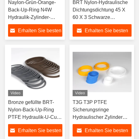
Naylon-Grün-Orange-
BRT Nylon-Hydraulische
Back-Up-Ring N4W
Dichtungsdichtung 45 X
Hydraulik-Zylinder-
60 X 3 Schwarze
Siegelkits
Hydraulische
Erhalten Sie besten
Erhalten Sie besten
Gummidichtung
Preis
Preis
Video
Video
Bronze gefüllte BRT-
T3G T3P PTFE
Nylon-Back-Up-Ring
Sicherungsringe
PTFE Hydraulik-U-Cup-
Hydraulischer Zylinder
Dichtungen
Sicherungsring BRT
Erhalten Sie besten
Erhalten Sie besten
Dichtungen 500F Grad