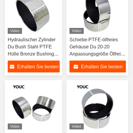
Video
Video
Hydraulischer Zylinder
Schiebe-PTFE-ölfreies
Du Bush Stahl PTFE
Gehäuse Du 20-20
Hülle Bronze Bushing
Anpassungsgröße Ölfreies
für Bagger
Bronzegehäuse
Erhalten Sie besten
Erhalten Sie besten
Preis
Preis
Video
Video