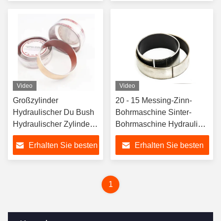
Preis
Preis
Video
Video
Großzylinder
20 - 15 Messing-Zinn-
Hydraulischer Du Bush
Bohrmaschine Sinter-
Hydraulischer Zylinder
Bohrmaschine Hydraulik-
Bushings 45 20 Du
Bohrmaschine Pin-
Erhalten Sie besten
Erhalten Sie besten
Lager
Bohrmaschine
Preis
Preis
1